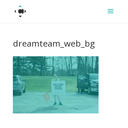
dreamteam_web_bg